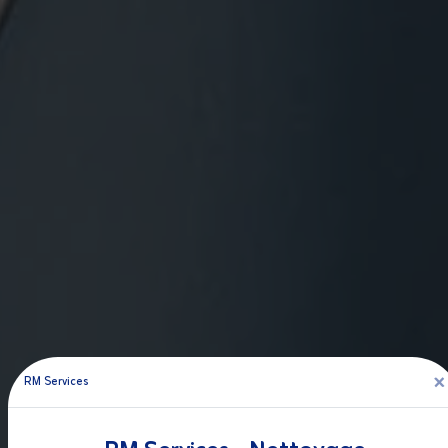
×
RM Services