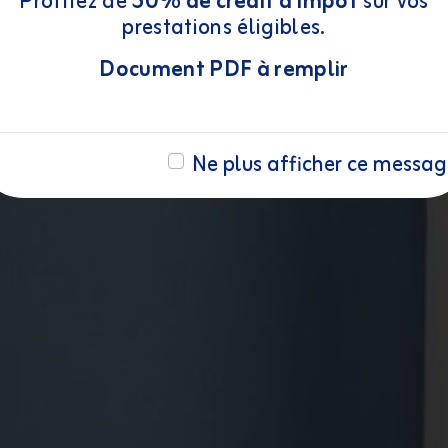
Profitez de
50% de crédit d’impôt
sur vos
prestations éligibles.
Document PDF à remplir
Ne plus afficher ce messa